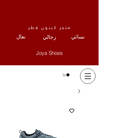
متجر كيبون قطر
نعال
نسائي
رجالي
Joya Shoes