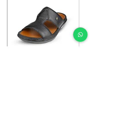
Kybun Hubara FG Black
السعر
Shop Now
.We Deliver To any Destination Within Doha Qatar
سيتم تسليم الطلبات خلال الـ 24 ساعة القادمة (توصيل مجاني).