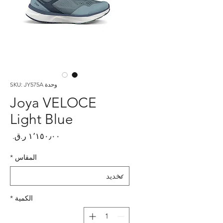
وحدة SKU: JY575A
Joya VELOCE
Light Blue
السع
المقاس
*
الكمية
*