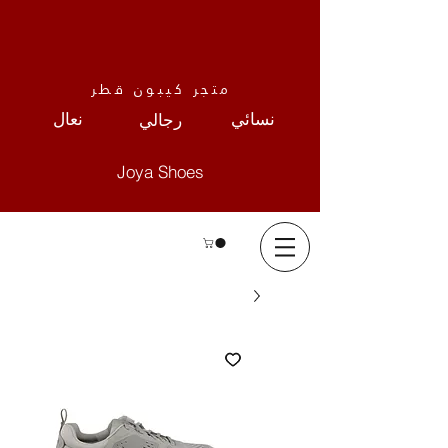
متجر كيبون قطر
نعال
نسائي
رجالي
Joya Shoes