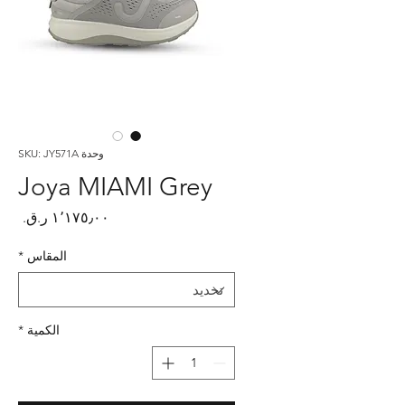
وحدة SKU: JY571A
Joya MIAMI Grey
السع
المقاس
*
الكمية
*