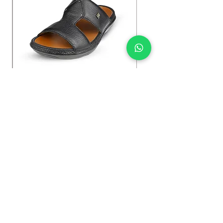
Kybun Hubara FG Black
السعر
Shop Now
.We Deliver To any Destination Within Doha Qatar
سيتم تسليم الطلبات خلال الـ 24 ساعة القادمة (توصيل مجاني).
طلبات المنتجات تخضع لتوفرها عند التأكيد (
بعض المنتجات قد تكون غير متوفرة و
).
سيتم تأكيد الطلب