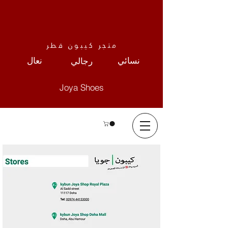
متجر كيبون قطر
نعال
نسائي
رجالي
Joya Shoes