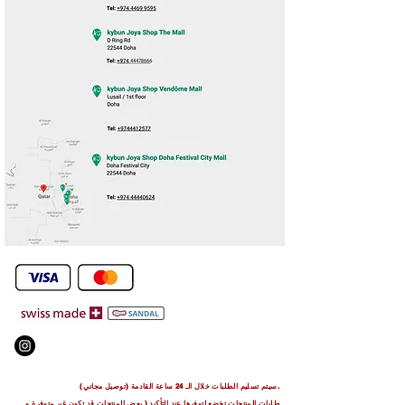
.We Deliver To any Destination Within Doha Qatar
سيتم تسليم الطلبات خلال الـ 24 ساعة القادمة (توصيل مجاني).
طلبات المنتجات تخضع لتوفرها عند التأكيد (
بعض المنتجات قد تكون غير متوفرة و