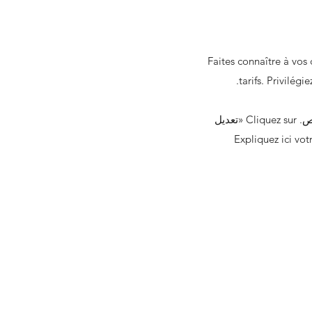
Faites connaître à vos custom
tarifs. Privilég
القسم الثاني من paragraphe de votre section politique de livraison. Cliquez ici من أجل نص خاص. Cliquez sur «تعديل
سياسيين والشخصيين للسياسات. Expliquez ici votre parcours et