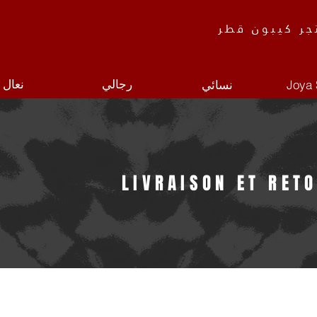
جر كيبون قطر
رجالي
نعال
Joya 
نسائي
LIVRAISON ET RET