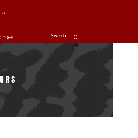
مت
Shoes
OURS