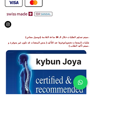
.We Deliver To any Destination Within Doha Qatar
سيتم تسليم الطلبات خلال الـ 24 ساعة القادمة (توصيل مجاني).
طلبات المنتجات تخضع لتوفرها عند التأكيد (
بعض المنتجات قد تكون غير متوفرة و
).
سيتم تأكيد الطلب