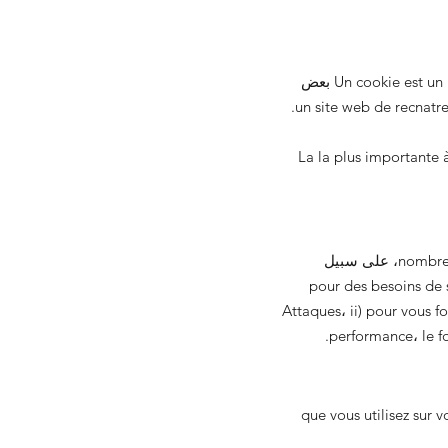
Un cookie est un petit fichier de lettres et de chiffres et téléchargé sur votre ordinateur lorsque vous accédez to بعض
La la plus importante à 
Nous pouvons used des cookies et d'autres Technologies similaires pour un معينة nombre de reasons، على سبيل
pour des besoins de séc-
Attaques، ii) pour vous fo
performance، le fo
Dans cette ، vo الإشارة إلى ملفات تعريف الارتباط que vous utilisez sur votre