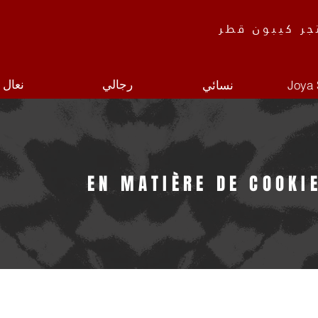
جر كيبون قطر
رجالي
نعال
Joya 
نسائي