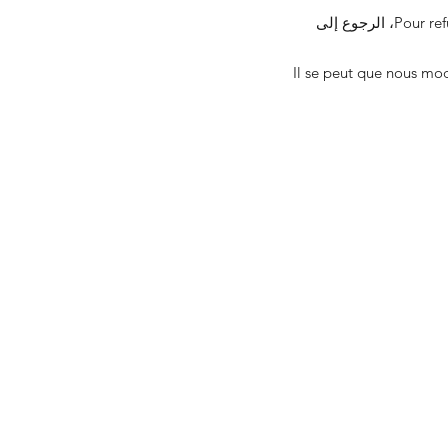
Pour refuser et empêcher que vos données soient useisées par Google Analytics sur tous les sites web، الرجوع إلى
Il se peut que nous mod