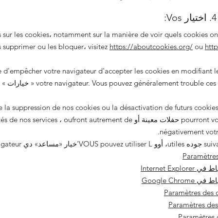
4. اختيار Vos:
s sur les cookies، notamment sur la manière de voir quels cookies ont
 supprimer ou les bloquer، visitez
https://aboutcookies.org/
ou
le d'empêcher votre navigateur d'accepter les cookies en modifiant 
votre navigateur. Vous pouvez généralement trouble ce
«
خيارات
» 
e la suppression de nos cookies ou la désactivation de futurs cookie
pourront vous empêcher d'accéder à حفلات معينة أو ervices ، oufront autrement de
négativement votre
«مساعد»
دي VOTRE navigateur.
Paramètres
Internet E
Google Ch
Paramètres des c
Paramètres des 
Paramètres 