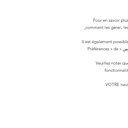
Pour en savoir plu
https: //www.allaboutcookies.
comment les gérer، les
Il est également possib
من
«
Préférences
de
»
Veuillez noter qu
fonctionnalités de nos s